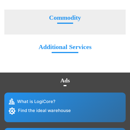
Commodity
Additional Services
Ads
What is LogiCore?
Find the ideal warehouse