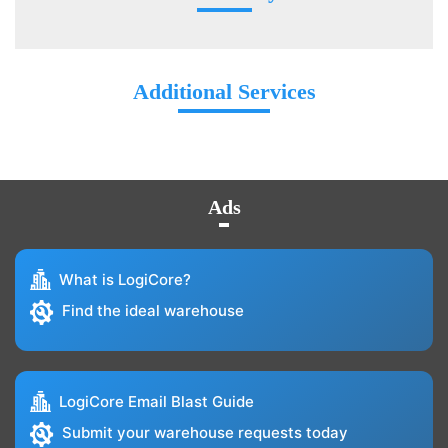
Additional Services
Ads
What is LogiCore?
Find the ideal warehouse
LogiCore Email Blast Guide
Submit your warehouse requests today